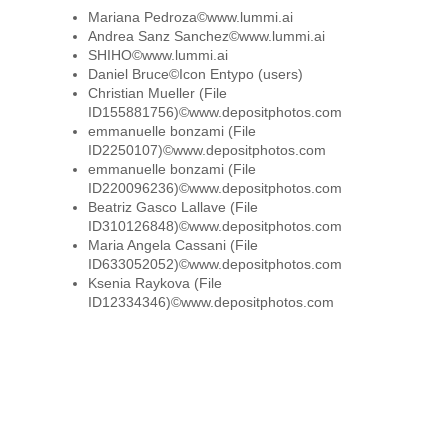
Mariana Pedroza©www.lummi.ai
Andrea Sanz Sanchez©www.lummi.ai
SHIHO©www.lummi.ai
Daniel Bruce©Icon Entypo (users)
Christian Mueller (File
ID155881756)©www.depositphotos.com
emmanuelle bonzami (File
ID2250107)©www.depositphotos.com
emmanuelle bonzami (File
ID220096236)©www.depositphotos.com
Beatriz Gasco Lallave (File
ID310126848)©www.depositphotos.com
Maria Angela Cassani (File
ID633052052)©www.depositphotos.com
Ksenia Raykova (File
ID12334346)©www.depositphotos.com