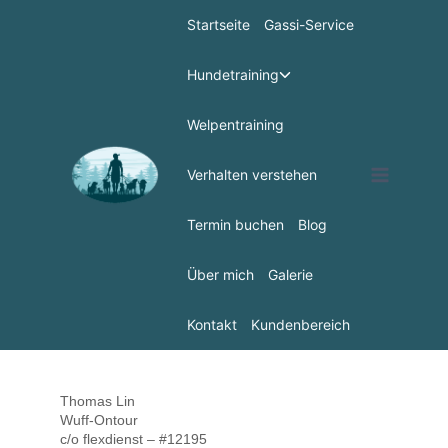
Startseite
Gassi-Service
Hundetraining
Welpentraining
Verhalten verstehen
Termin buchen
Blog
Über mich
Galerie
Kontakt
Kundenbereich
Thomas Lin
Wuff-Ontour
c/o flexdienst – #12195