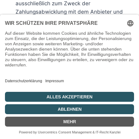
ausschließlich zum Zweck der
Zahlungsabwicklung mit dem Anbieter und
nur insoweit, als sie hierfür erforderlich ist.
Bei Auswahl einer Zahlungsart, bei der wir
in Vorleistung gehen, werden Sie im
Bestellablauf auch aufgefordert,
bestimmte persönliche Daten (Vor- und
Nachname, Straße, Hausnummer,
Postleitzahl, Ort, Geburtsdatum, E-Mail-
Adresse, Telefonnummer, ggf. Daten zu
einem alternativen Zahlungsmittel)
anzugeben.
Um in solchen Fällen unser berechtigtes
Interesse an der Feststellung Ihrer