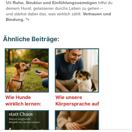
Mit
Ruhe, Struktur und Einfühlungsvermögen
hilfst du
deinem Hund, gelassener durchs Leben zu gehen –
und stärkst dabei das, was wirklich zählt:
Vertrauen und
Bindung.
🐾
Ähnliche Beiträge:
Wie Hunde
Wie unsere
wirklich lernen:
Körpersprache auf
Gehirn, Gefühle,
Hunde wirkt –
Alltagstraining
unbewusste
Signale richtig
verstehen