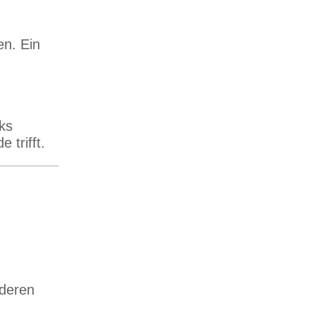
en. Ein
rks
 trifft.
nderen