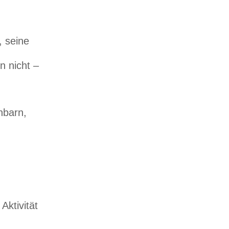
 seine
n nicht –
hbarn,
Aktivität