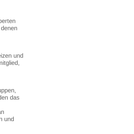
perten
n denen
eizen und
itglied,
ruppen,
lden das
an
en und