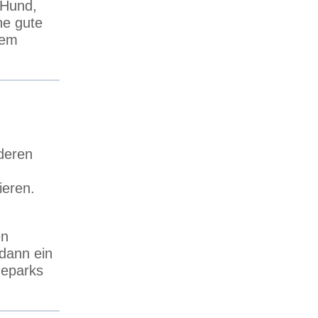
 Hund,
ne gute
nem
deren
ieren.
en
 dann ein
deparks