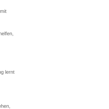
mit
elfen,
g lernt
ehen,