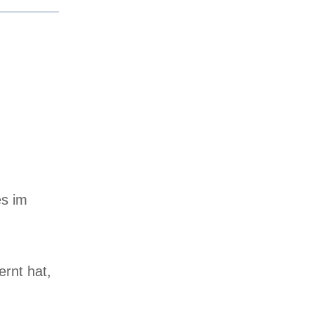
es im
rnt hat,