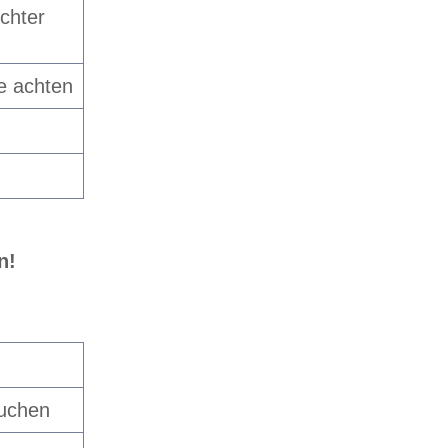
chter
e achten
n!
suchen