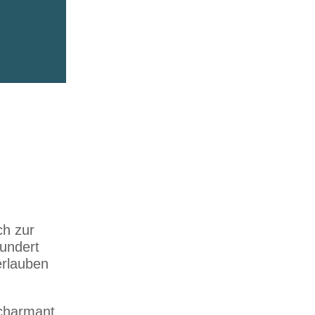
ch zur
hundert
erlauben
 charmant.