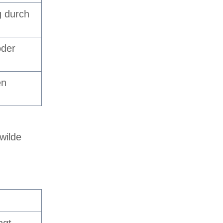
g durch
oder
en
wilde