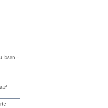
u lösen –
auf
rte