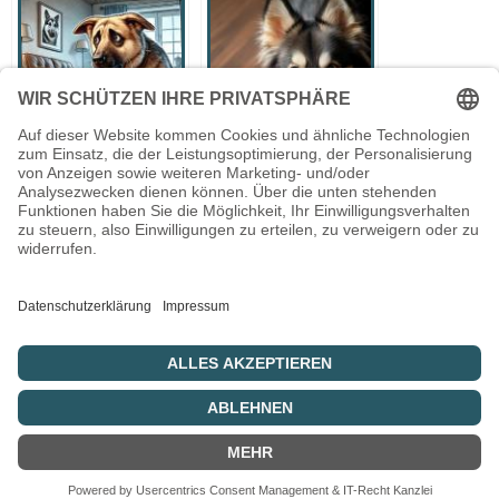
Verhaltensprobleme
Grund-, Sozial-,
bei Hunden wegen
und
Vernachlässigung
Sicherheitsbedürfnisse
und
von Hunden
fehlender/falscher
Auslastung
Datenschutzerklärung
Impressum
© 2026 Wuff-Ontour Gassi-Service &
Hundetraining